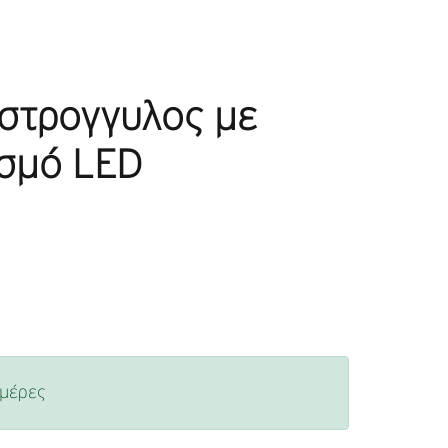
στρογγυλος με
σμό LED
ημέρες