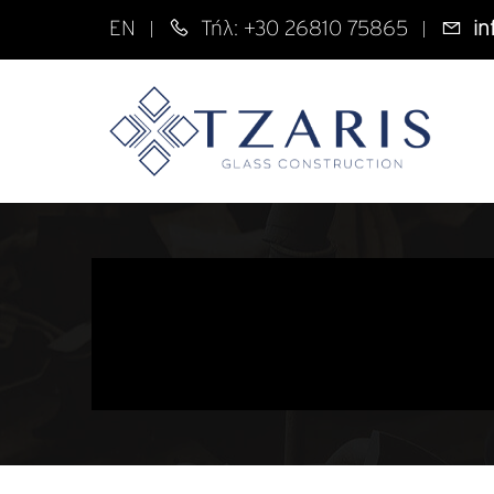
EN
Τήλ: +30 26810 75865
in