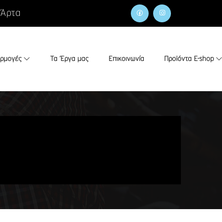
 Άρτα
αρμογές
Τα Έργα μας
Επικοινωνία
Προϊόντα E-shop