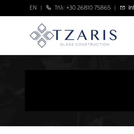
EN
Τήλ: +30 26810 75865
in