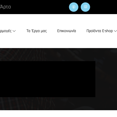
 Άρτα
αρμογές
Τα Έργα μας
Επικοινωνία
Προϊόντα E-shop