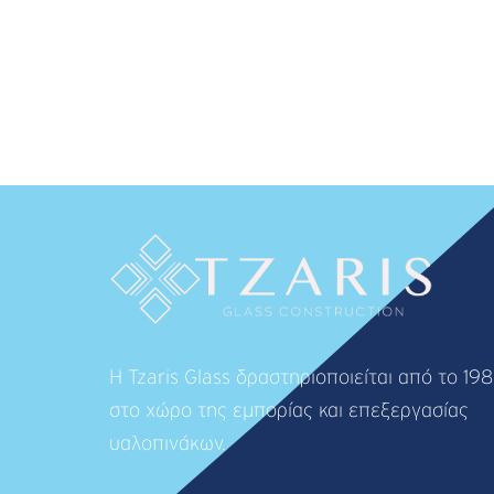
Η Tzaris Glass δραστηριοποιείται από το 19
στο χώρο της εμπορίας και επεξεργασίας
υαλοπινάκων.