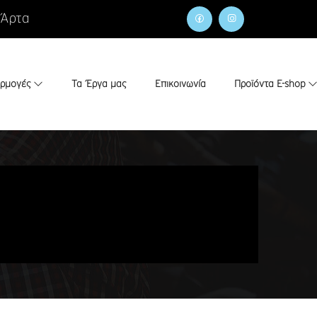
 Άρτα
αρμογές
Τα Έργα μας
Επικοινωνία
Προϊόντα E-shop