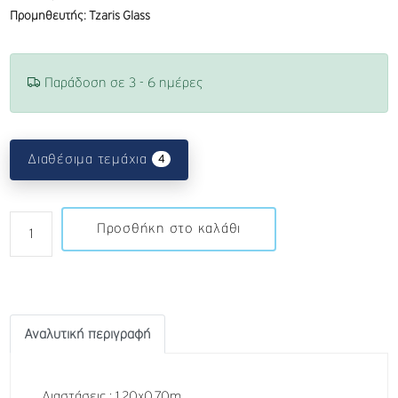
Προμηθευτής: Tzaris Glass
Παράδοση σε 3 - 6 ημέρες
u
Διαθέσιμα τεμάχια
4
n
r
e
Προσθήκη στο καλάθι
a
d
m
e
s
Αναλυτική περιγραφή
s
a
g
e
Διαστάσεις : 1,20x0,70m .