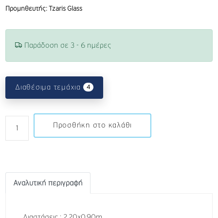
Προμηθευτής: Tzaris Glass
Παράδοση σε 3 - 6 ημέρες
u
Διαθέσιμα τεμάχια
4
n
r
e
Προσθήκη στο καλάθι
a
d
m
e
s
Αναλυτική περιγραφή
s
a
g
e
Διαστάσεις : 2,20x0,90m .