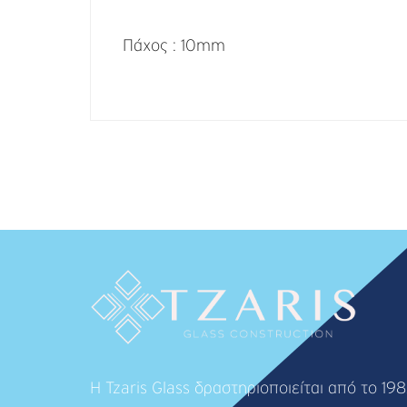
Πάχος : 10mm
Η Tzaris Glass δραστηριοποιείται από το 19