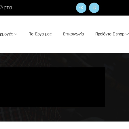
 Άρτα
αρμογές
Τα Έργα μας
Επικοινωνία
Προϊόντα E-shop